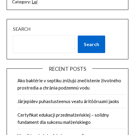
Category:
Lei
SEARCH
Search
RECENT POSTS
Ako baktérie v septiku znižujú znečistenie životného
prostredia a chránia podzemnú vodu
Järjepidev puhastusteenus veatu äritööruumi jaoks
Certyfikat edukacji przedmałżeńskiej – solidny
fundament dla sukcesu małżeńskiego