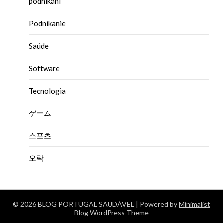
podnikání
Podnikanie
Saúde
Software
Tecnologia
ゲーム
스포츠
오락
© 2026 BLOG PORTUGAL SAUDÁVEL
| Powered by
Minimalist
Blog
WordPress Theme