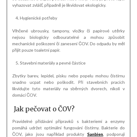
vyhazovat zvlášť, případně je likvidovat ekologicky.
Hygienické potřeby
Vlhčené ubrousky, tampony, vložky či papírové utěrky
nejsou biologicky odbouratelné a mohou způsobit
mechanické poškození či zanesení ČOV. Do odpadu by měl
přijít pouze toaletní papír.
Stavební materiály a pevné částice
Zbytky barev, lepidel, písku nebo popelu mohou čistírnu
snadno ucpat nebo poškodit. Při stavebních pracích
likvidujte tyto materiály na sběrných dvorech, nikoli v
domácí ČOV.
Jak pečovat o ČOV?
Pravidelné přidávání přípravků s bakteriemi a enzymy
pomáhá udržet optimální fungování čistírny. Bakterie do
ČOV, jako jsou například produkty
Sanbien
, podporují